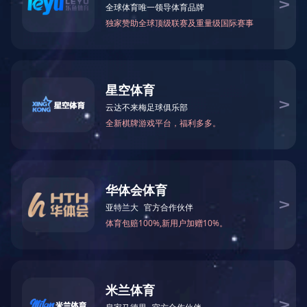
产品分类

省道S244线工程
更多

嶂背大道周边道路黑化工程