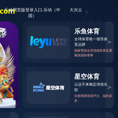

乐动网页版登录入口-乐动（中
大兴云
国）