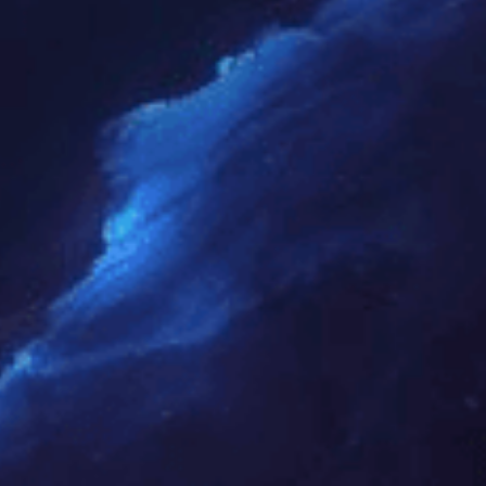
格人员10人以上；有5名以上总监理师；各专业监理工程师
上。
资格人员6人以上；有3名以上总监理师，各专业监理工程师