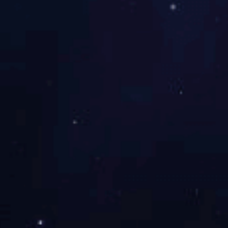
相关新闻
乐动网页版登录入口-乐动（中国） | 热烈祝贺乐动网页版登录入口-乐动（中国）中标！！！