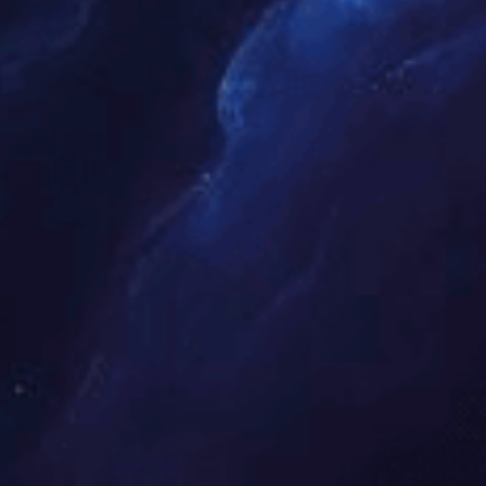
以上；已取得监理工程师资格人员12人以上，其中取得全国监理工程师资格
的主体工程设计或施工监理业务。
！
以上从事工程建设工作的经历。
、一级注册建筑师、一级注册结构工程师或者其它勘察设计注册工程师合
配备的人数，注册造价工程师不少于1人。
等管理制度。