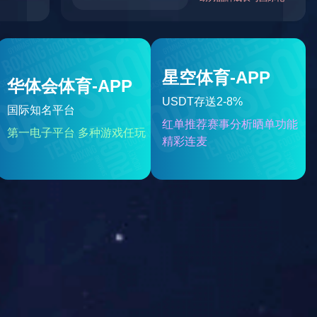
么？
问量：
1980
范围，相关内容供以参考。