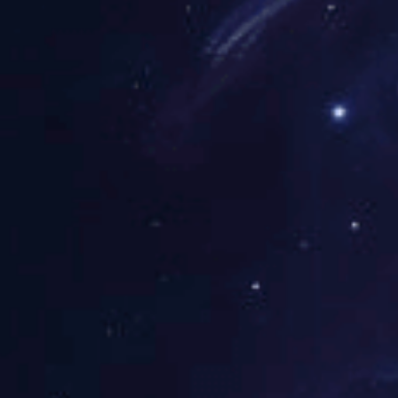
（一）甲级：
1.固定从业人员50人及以上，其中具有高级职称人员15
配套齐全。
2.独立承担过2台以上单位容量300兆瓦以上火电机组的
3.监理单位和监理项目部管理体系健全，通过ISO9000
（二）乙级：
1.固定从业人员30人及以上，其中具有高级职称人员10
配套齐全。
2.独立承担过2台以上单机容量100兆瓦以上火电机组的
3.监理单位和监理项目部管理体系健全，有一定的现代化
4.注册资金70万元及以上。