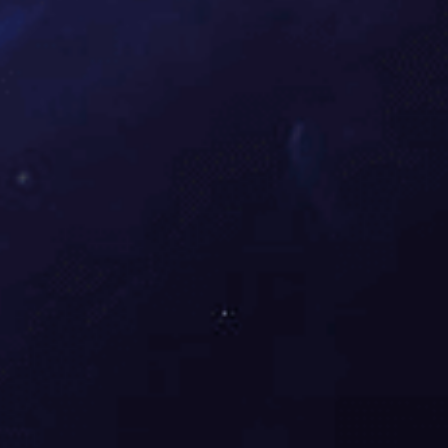
人员3人以上；不少于2名总监理师。主要专业监理工程师配
微信
电话
E-mail
TOP
计不少于15人次。其中，相应专业注册监理工程师不少于