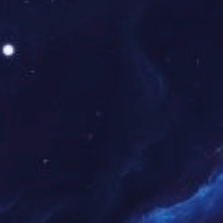
人以上；已取得监理工程师资格人员30人以上，其中取得全国监理工程师资
主体工程设计或施工监理业务。
系列体系认证，并正常运作，现代化管理水平较高。4.注册资金100万元及以
人以上；已取得监理工程师资格人员25人以上，其中取得全国监理工程师
主体工程设计或施工监理业务。
管理水平。