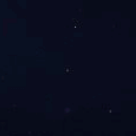
乐动网页版登录入口-乐动（中国）丨热烈祝贺乐动网页版登录入口-乐动（中国）获得＂水利部水利工程施工监理甲级＂资质！
乐动网页版登录入口-乐动（中国） | 热烈祝贺乐动网页版登录入口-乐动（中国）中标！！！