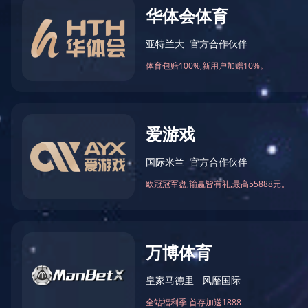
公司新闻
公司新闻
行业新闻