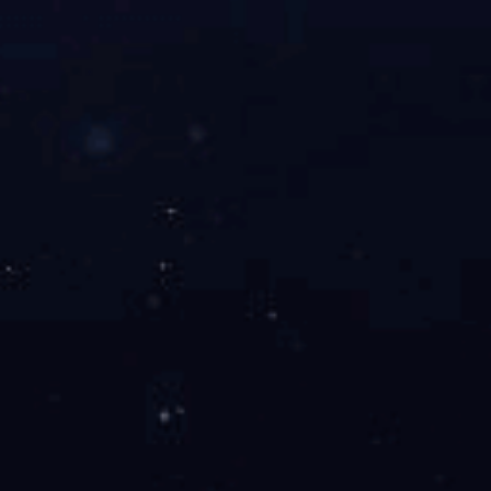
乐动网页版登录入口-乐动（中国） 版权所有
技术支持:鼎诚互联