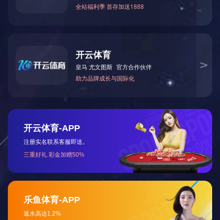

04-25
乐动网页版登录入口-乐动（中国）丨热烈祝贺乐动网页版登录入口-乐动（中国）荣获2023年度下半年深圳市优质结构工程奖！
